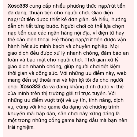
Xoso333
cung cấp nhiều phương thức nạp/rút tiền
đa dạng, thuận tiện cho người chơi. Giao diện
nạp/rút tiền được thiết kế đơn giản, dễ hiểu, hướng
dẫn chi tiết từng bước. Người chơi có thể lựa chọn
nạp tiền qua các ngân hàng nội địa, ví điện tử hay
thẻ cào điện thoại.
Hệ thống nạp/rút tiền được vận
hành hết sức minh bạch và chuyên nghiệp. Mọi
giao dịch đều được xử lý nhanh chóng, đảm bảo an
toàn và bảo mật cho người chơi. Thời gian xử lý
giao dịch nhanh chóng, giúp người chơi tiết kiệm
thời gian và công sức. Với những ưu điểm này, web
mang đến sự thoải mái và tiện lợi tối đa cho người
chơi.
Xoso333
đã và đang khẳng định được vị thế
của mình trên thị trường giải trí trực tuyến. Với
những ưu điểm vượt trội về uy tín, tính năng, dịch
vụ, cùng với kho game đa dạng và chương trình
khuyến mãi hấp dẫn, sân chơi này xứng đáng là
một trong những cổng game hàng đầu mà bạn nên
trải nghiệm.