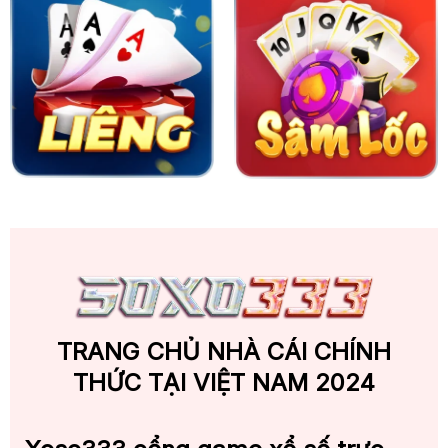
TRANG CHỦ NHÀ CÁI CHÍNH
THỨC TẠI VIỆT NAM 2024