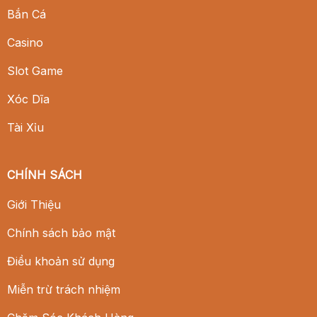
Bắn Cá
Casino
Slot Game
Xóc Dĩa
Tài Xỉu
CHÍNH SÁCH
Giới Thiệu
Chính sách bảo mật
Điều khoản sử dụng
Miễn trừ trách nhiệm