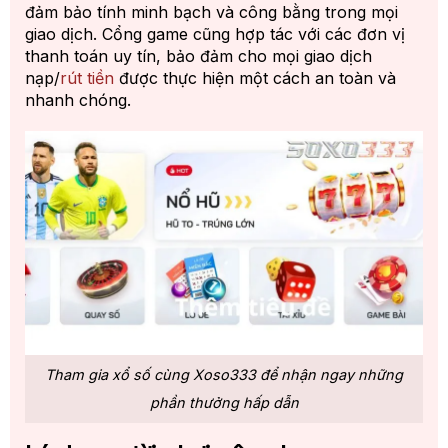
đảm bảo tính minh bạch và công bằng trong mọi
giao dịch. Cổng game cũng hợp tác với các đơn vị
thanh toán uy tín, bảo đảm cho mọi giao dịch
nạp/
rút tiền
được thực hiện một cách an toàn và
nhanh chóng.
Tham gia xổ số cùng Xoso333 để nhận ngay những
phần thưởng hấp dẫn