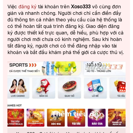
Việc
đăng ký
tài khoản trên
Xoso333
vô cùng đơn
giản và nhanh chóng. Người chơi chỉ cần điền đầy
đủ thông tin cá nhân theo yêu cầu của hệ thống là
có thể hoàn tất quá trình đăng ký. Giao diện đăng
ký được thiết kế trực quan, dễ hiểu, phù hợp với cả
người chơi mới chưa có kinh nghiệm. Sau khi hoàn
tất đăng ký, người chơi có thể đăng nhập vào tài
khoản và bắt đầu khám phá thế giới cá cược thú vị.