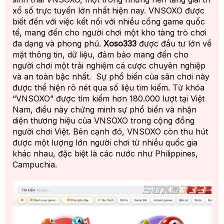
xổ số trực tuyến lớn nhất hiện nay. VNSOXO được
biết đến với việc kết nối với nhiều cổng game quốc
tế, mang đến cho người chơi một kho tàng trò chơi
đa dạng và phong phú.
Xoso333
được đầu tư lớn về
mặt thông tin, dữ liệu, đảm bảo mang đến cho
người chơi một trải nghiệm cá cược chuyên nghiệp
và an toàn bậc nhất.
Sự phổ biến của sân chơi này
được thể hiện rõ nét qua số liệu tìm kiếm. Từ khóa
“VNSOXO” được tìm kiếm hơn 180.000 lượt tại Việt
Nam, điều này chứng minh sự phổ biến và nhận
diện thương hiệu của VNSOXO trong cộng đồng
người chơi Việt. Bên cạnh đó, VNSOXO còn thu hút
được một lượng lớn người chơi từ nhiều quốc gia
khác nhau, đặc biệt là các nước như Philippines,
Campuchia.