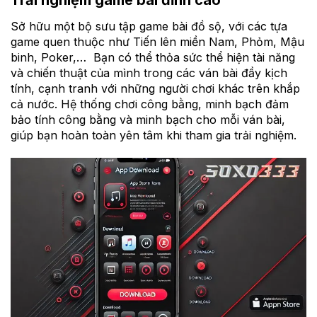
Trải nghiệm game bài đỉnh cao
Sở hữu một bộ sưu tập game bài đồ sộ, với các tựa
game quen thuộc như Tiến lên miền Nam, Phỏm, Mậu
binh, Poker,… Bạn có thể thỏa sức thể hiện tài năng
và chiến thuật của mình trong các ván bài đầy kịch
tính, cạnh tranh với những người chơi khác trên khắp
cả nước. Hệ thống chơi công bằng, minh bạch đảm
bảo tính công bằng và minh bạch cho mỗi ván bài,
giúp bạn hoàn toàn yên tâm khi tham gia trải nghiệm.