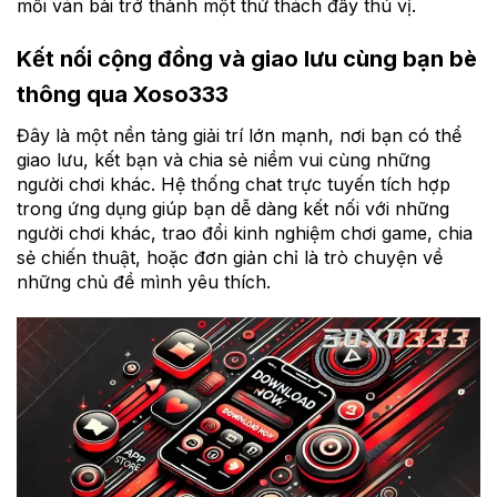
mỗi ván bài trở thành một thử thách đầy thú vị.
Kết nối cộng đồng và giao lưu cùng bạn bè
thông qua Xoso333
Đây là một nền tảng giải trí lớn mạnh, nơi bạn có thể
giao lưu, kết bạn và chia sẻ niềm vui cùng những
người chơi khác. Hệ thống chat trực tuyến tích hợp
trong ứng dụng giúp bạn dễ dàng kết nối với những
người chơi khác, trao đổi kinh nghiệm chơi game, chia
sẻ chiến thuật, hoặc đơn giản chỉ là trò chuyện về
những chủ đề mình yêu thích.