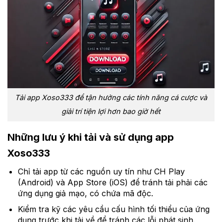
Tải app Xoso333 để tận hưởng các tính năng cá cược và
giải trí tiện lợi hơn bao giờ hết
Những lưu ý khi tải và sử dụng app
Xoso333
Chỉ tải app từ các nguồn uy tín như CH Play
(Android) và App Store (iOS) để tránh tải phải các
ứng dụng giả mạo, có chứa mã độc.
Kiểm tra kỹ các yêu cầu cấu hình tối thiểu của ứng
dụng trước khi tải về để tránh các lỗi phát sinh.