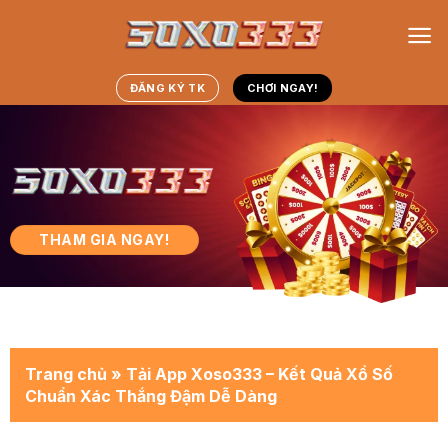
Bỏ
qua
nội
dung
ĐĂNG KÝ TK
CHƠI NGAY!
THAM GIA NGAY!
Trang chủ
»
Tải App Xoso333 – Kết Quả Xổ Số
Chuẩn Xác Thắng Đậm Dễ Dàng